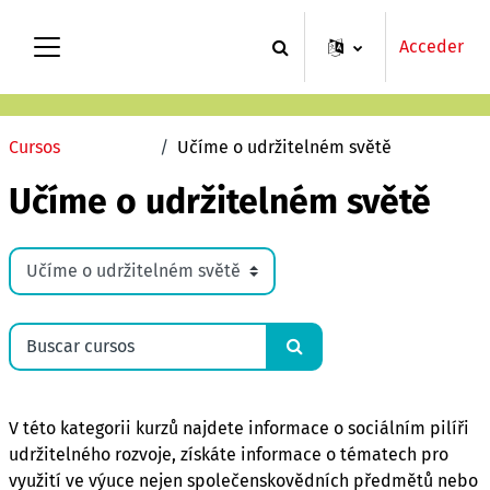
Salta al contenido principal
Acceder
Selector de búsqueda de e
Panel lateral
Top
Cursos
Učíme o udržitelném světě
Učíme o udržitelném světě
Categorías
Buscar cursos
Buscar cursos
V této kategorii kurzů najdete informace o sociálním pilíři
udržitelného rozvoje, získáte informace o tématech pro
využití ve výuce nejen společenskovědních předmětů nebo